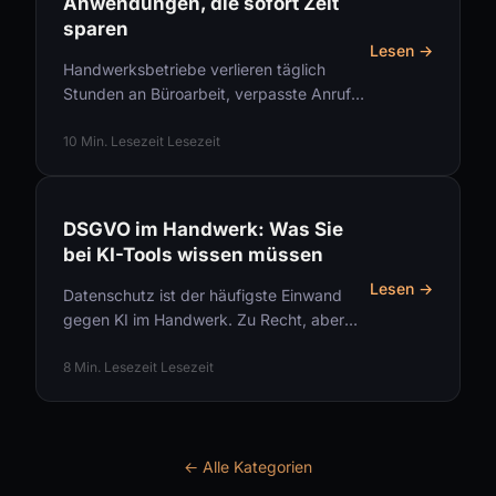
Anwendungen, die sofort Zeit
sparen
Lesen →
Handwerksbetriebe verlieren täglich
Stunden an Büroarbeit, verpasste Anrufe
und manuelle Auftragserfassung. Diese 5
KI-Anwendungen bringen sofort
10 Min. Lesezeit Lesezeit
messbare Entlastung.
DSGVO im Handwerk: Was Sie
bei KI-Tools wissen müssen
Lesen →
Datenschutz ist der häufigste Einwand
gegen KI im Handwerk. Zu Recht, aber
mit den richtigen Maßnahmen ist er
lösbar. Was Betriebe konkret beachten
8 Min. Lesezeit Lesezeit
müssen.
← Alle Kategorien