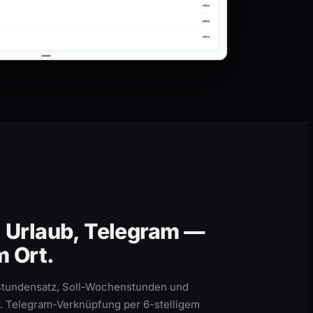
 Urlaub, Telegram —
m Ort.
, Stundensatz, Soll-Wochenstunden und
. Telegram-Verknüpfung per 6-stelligem