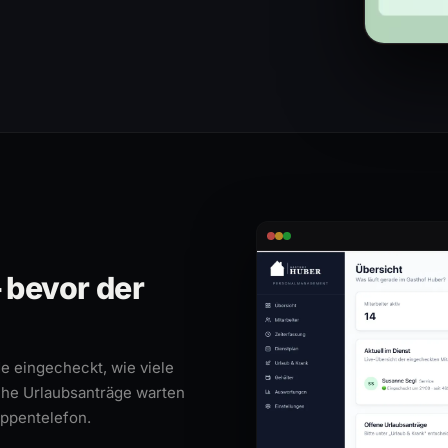
— bevor der
de eingecheckt, wie viele
che Urlaubsanträge warten
uppentelefon.