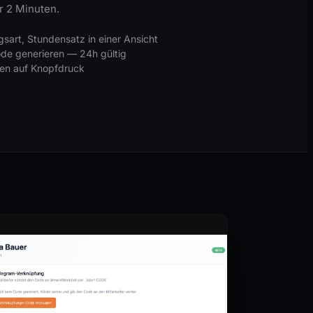
r 2 Minuten.
art, Stundensatz in einer Ansicht
e generieren — 24h gültig
en auf Knopfdruck