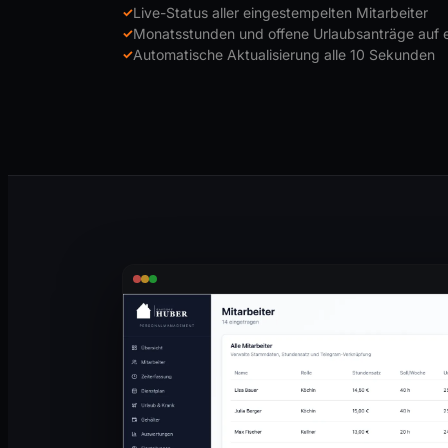
Live-Status aller eingestempelten Mitarbeiter
Monatsstunden und offene Urlaubsanträge auf e
Automatische Aktualisierung alle 10 Sekunden