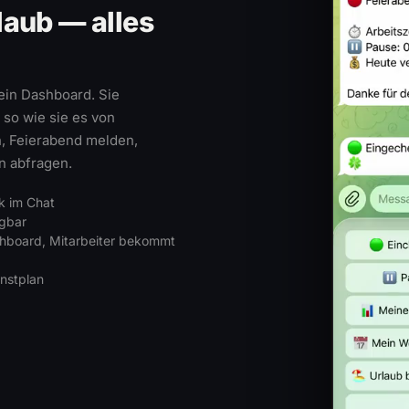
laub — alles
kein Dashboard. Sie
 so wie sie es von
, Feierabend melden,
n abfragen.
k im Chat
agbar
shboard, Mitarbeiter bekommt
nstplan