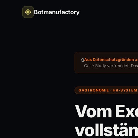
Botmanufactory
We
Au
🌐
Goo
Sc
🔒
Aus Datenschutzgründen a
Case Study verfremdet. Das 
GASTRONOMIE · HR-SYSTEM
Vom Exc
vollstä