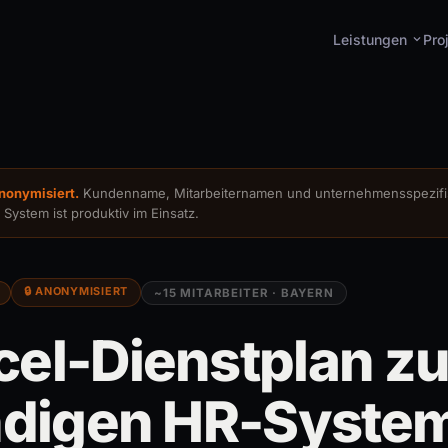
Leistungen
Pro
bsite &
KI-Automatisierungen
Ind
⚡
🛠️
ffindbarkeit
Workflows, Voice Agents &
Hand
Chatbots
Ihre
gle, SEO & digitales
haufenster
nonymisiert.
Kundenname, Mitarbeiternamen und unternehmensspezifis
System ist produktiv im Einsatz.
🔒 ANONYMISIERT
~15 MITARBEITER · BAYERN
el-Dienstplan z
ndigen HR-Syste