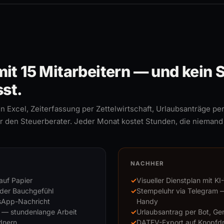
it 15 Mitarbeitern — und kein 
st.
in Excel, Zeiterfassung per Zettelwirtschaft, Urlaubsanträge p
r den Steuerberater. Jeder Monat kostet Stunden, die niemand 
NACHHER
auf Papier
Visueller Dienstplan mit K
oder Bauchgefühl
Stempeluhr via Telegram —
sApp-Nachricht
Handy
 — stundenlange Arbeit
Urlaubsantrag per Bot, Ge
dnern
DATEV-Export auf Knopfd