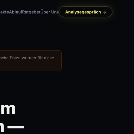
jekte
Ablauf
Ratgeber
Über Uns
Analysegespräch →
ividualsoftware
KI-Kompetenz &
🎓
Training
gefertigte Systeme für
n Betrieb
Interne Expertise aufbauen
che Daten wurden für diese
um
m —