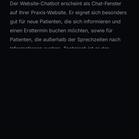
Der Website-Chatbot erscheint als Chat-Fenster
auf Ihrer Praxis-Website. Er eignet sich besonders
gut für neue Patienten, die sich informieren und
einen Ersttermin buchen möchten, sowie für
Patienten, die außerhalb der Sprechzeiten nach
Informationen suchen. Technisch ist er der
einfachste Einstieg.
Der KI-Telefonassistent übernimmt eingehende
Anrufe und führt strukturierte Gespräche in
natürlicher Sprache. Er ist die richtige Lösung,
wenn Ihre Leitungen morgens überlastet sind oder
Ihr Team ständig zwischen Patientengespräch am
Tresen und klingendem Telefon wechseln muss.
Ältere Patienten, die keinen Computer nutzen,
erreichen ihn problemlos – sie müssen nichts